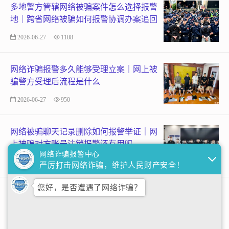
多地警方管辖网络被骗案件怎么选择报警
地｜跨省网络被骗如何报警协调办案追回
2026-06-27
1108
网络诈骗报警多久能够受理立案｜网上被
骗警方受理后流程是什么
2026-06-27
950
网络被骗聊天记录删除如何报警举证｜网
上被骗对方账号注销报警还有用吗
网络诈骗报警中心
2026-06-27
689
严厉打击网络诈骗，维护人民财产安全！
您好，是否遭遇了网络诈骗？
网络被骗骗子拉黑失联如何报警追回｜网
上被骗资金被转移报警能否拦截
2026-06-27
633